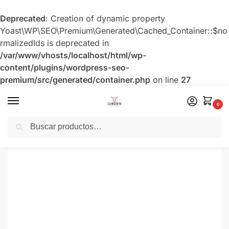
Deprecated
: Creation of dynamic property
Yoast\WP\SEO\Premium\Generated\Cached_Container::$no
rmalizedIds is deprecated in
/var/www/vhosts/localhost/html/wp-
content/plugins/wordpress-seo-
premium/src/generated/container.php
on line
27
0
Buscar
Inicio
Menudencia Nacional
Riñón
/
/