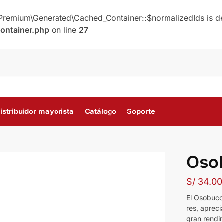
Premium\Generated\Cached_Container::$normalizedIds is d
ontainer.php
on line
27
istribuidor mayorista
Catálogo
Soporte
Oso
S/
34.0
El Osobuco
res, aprec
gran rendi