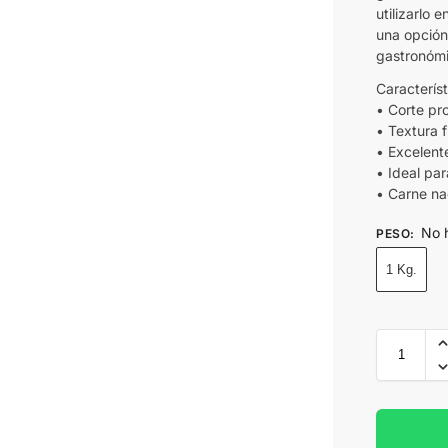
utilizarlo
una opción
gastronómi
Característ
• Corte pro
• Textura f
• Excelent
• Ideal par
• Carne na
No 
PESO
:
1 Kg.